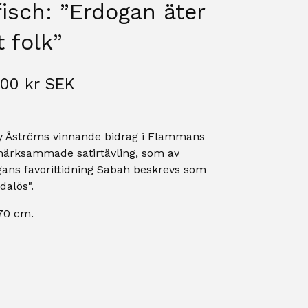
fisch: ”Erdogan äter
t folk”
,00
kr
SEK
y Åströms vinnande bidrag i Flammans
ärksammade satirtävling, som av
ans favorittidning Sabah beskrevs som
dalös".
70 cm.