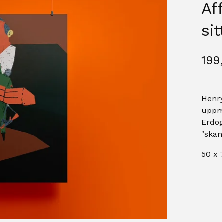
Af
sit
199
Henr
uppm
Erdog
"skan
50 x 